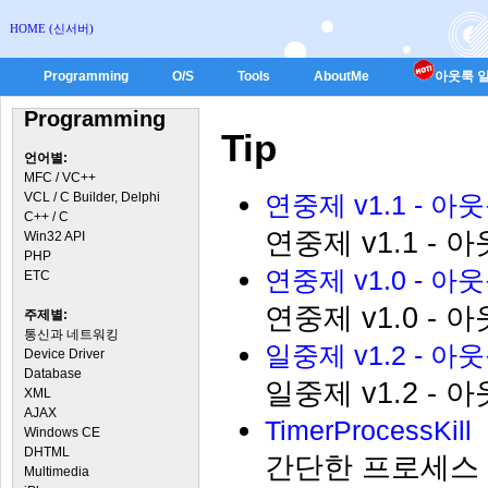
HOME (신서버)
Programming
O/S
Tools
AboutMe
아웃룩 일
Programming
Tip
언어별:
MFC / VC++
VCL / C Builder, Delphi
연중제 v1.1 - 
C++ / C
연중제 v1.1 -
Win32 API
PHP
연중제 v1.0 - 
ETC
연중제 v1.0 -
주제별:
통신과 네트워킹
일중제 v1.2 - 
Device Driver
Database
일중제 v1.2 -
XML
AJAX
TimerProcessKill
Windows CE
DHTML
간단한 프로세스 
Multimedia