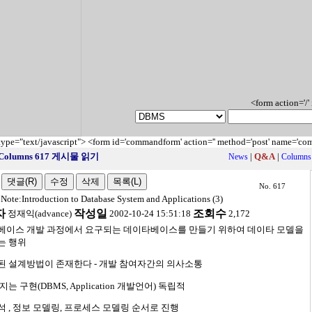
<form action='/'
 type="text/javascript">
<form id='commandform' action='' method='post' name='c
Columns 617 게시물 읽기
|
Q&A
|
News
Columns
No. 617
 Note:Introduction to Database System and Applications (3)
자
작성일
조회수
정재익(advance)
2002-10-24 15:51:18
2,172
베이스 개발 과정에서 요구되는 데이타베이스를 만들기 위하여 데이타 모델을
는 행위
된 설계방법이 존재한다 - 개발 참여자간의 의사소통
지는 구현(DBMS, Application 개발언어) 독립적
 , 정보 모델링, 프로세스 모델링 순서로 진행