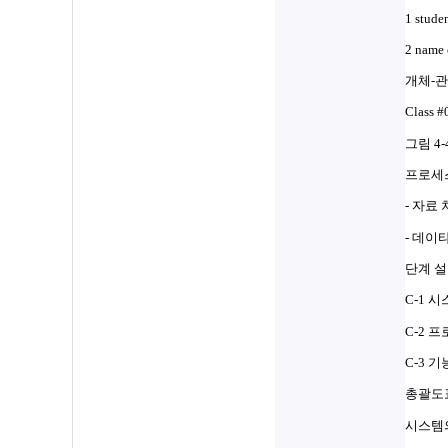
1 stude
2 nam
개체-관
Class
그림 4
프로세
- 자료
- 데이
단계 
C-1 
C-2 
C-3 
총괄도표 (
시스템의