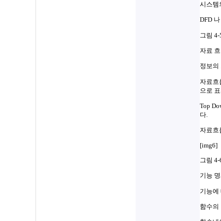
시스템의
DFD 나
그림 4-
자료 흐름도
정보의 
자료흐름
으로 표
Top 
다.
자료흐름
[img6]
그림 4-
기능 명세서
기능에 
함수의 