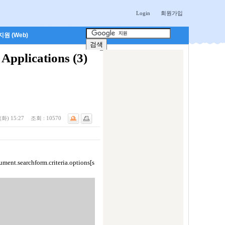
Login
회원가입
원 (Web)
Applications (3)
(화) 15:27
조회 :
10570
cument.searchform.criteria.options[s