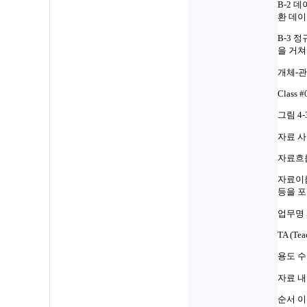
B-2 
환 데이
B-3 
을 거쳐
개체-관계
Class
그림 4
자료 
자료흐
자료이름
등을 포
업무명
TA (Te
용도 수
자료 
순서 이