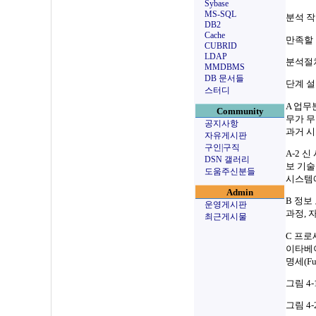
Sybase
MS-SQL
분석 작
DB2
Cache
만족할 
CUBRID
LDAP
분석절
MMDBMS
DB 문서들
단계 
스터디
A 업무
Community
무가 무
공지사항
과거 
자유게시판
구인|구직
A-2 
DSN 갤러리
보 기술
도움주신분들
시스템
Admin
B 정보
운영게시판
과정, 
최근게시물
C 프로
이타베이
명세(Func
그림 4-
그림 4-