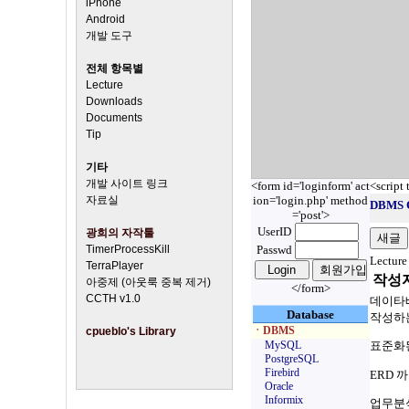
iPhone
Android
개발 도구
전체 항목별
Lecture
Downloads
Documents
Tip
기타
개발 사이트 링크
<form id='loginform' act
<script
자료실
ion='login.php' method
DBMS 
='post'>
UserID
광희의 자작툴
TimerProcessKill
Passwd
Lecture
TerraPlayer
작성
아중제 (아웃룩 중복 제거)
</form>
CCTH v1.0
데이타
Database
작성하
ㆍDBMS
cpueblo's Library
MySQL
표준화
PostgreSQL
Firebird
ERD 까
Oracle
Informix
업무분석