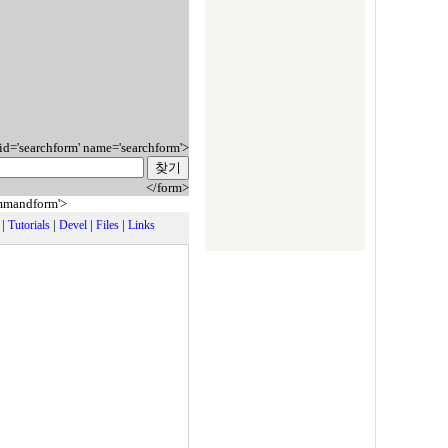
 id='searchform' name='searchform'>
</form>
ommandform'>
|
|
|
|
Tutorials
Devel
Files
Links