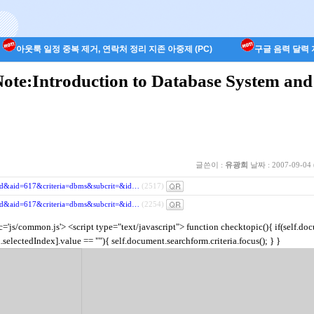
아웃룩 일정 중복 제거, 연락처 정리 지존 아중제 (PC)
구글 음력 달력 지
te:Introduction to Database System and 
글쓴이 :
유광희
날짜 :
2007-09-04 
=read&aid=617&criteria=dbms&subcrit=&id…
(2517)
=read&aid=617&criteria=dbms&subcrit=&id…
(2254)
rc='js/common.js'>
<script type="text/javascript"> function checktopic(){ if(self.do
.selectedIndex].value == ""){ self.document.searchform.criteria.focus(); } }