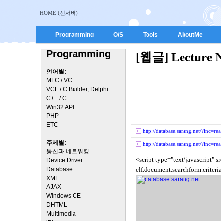
HOME (신서버)
Programming
O/S
Tools
AboutMe
Programming
[웹글] Lecture No
언어별:
MFC / VC++
VCL / C Builder, Delphi
C++ / C
Win32 API
PHP
ETC
http://database.sarang.net/?inc
주제별:
http://database.sarang.net/?inc
통신과 네트워킹
<script type="text/javascript" s
Device Driver
Database
elf.document.searchform.criteria
XML
AJAX
Windows CE
DHTML
Multimedia