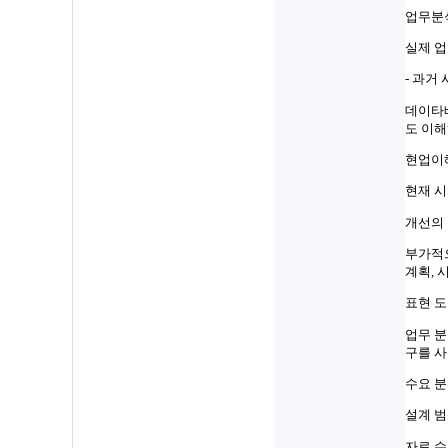
업무분
실제 
- 과거
데이타
도 이해
현업이해
현재 시
개선의 
부가적으
계획, 
표현 도
업무 분석
구를 사
수요 분석(
설계 범
자료 수