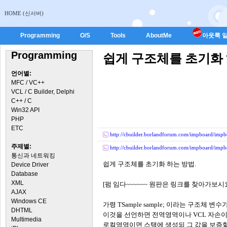
HOME (신서버)
Programming
O/S
Tools
AboutMe
아웃룩 일
Programming
쉽게 구조체를 초기화 
언어별:
MFC / VC++
VCL / C Builder, Delphi
C++ / C
Win32 API
PHP
ETC
http://cbuilder.borlandforum.com/impboard/imp
주제별:
http://cbuilder.borlandforum.com/impboard/imp
통신과 네트워킹
쉽게 구조체를 초기화 하는 방법.
Device Driver
Database
XML
[펌 임다~~~~~~ 원판은 링크를 찾아가보시
AJAX
Windows CE
가령 TSample sample; 이라는 구조체 변수
DHTML
이것을 선언하면 전역영역이나 VCL 자손이
Multimedia
로컬영역이면 스택에 생성되 그 값을 보증할