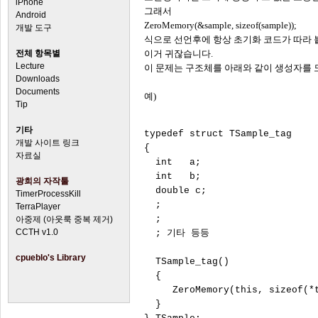
iPhone
그래서
Android
ZeroMemory(&sample, sizeof(sample));
개발 도구
식으로 선언후에 항상 초기화 코드가 따라 
전체 항목별
이거 귀잖습니다.
Lecture
이 문제는 구조체를 아래와 같이 생성자를 
Downloads
Documents
예)
Tip
기타
typedef struct TSample_tag 

개발 사이트 링크
{ 

자료실
  int   a; 

  int   b; 

광희의 자작툴
  double c; 

TimerProcessKill
  ; 

TerraPlayer
  ; 

아중제 (아웃룩 중복 제거)
CCTH v1.0
  ; 기타 등등 

cpueblo's Library
  TSample_tag() 

  { 

     ZeroMemory(this, sizeof(*t
  } 
