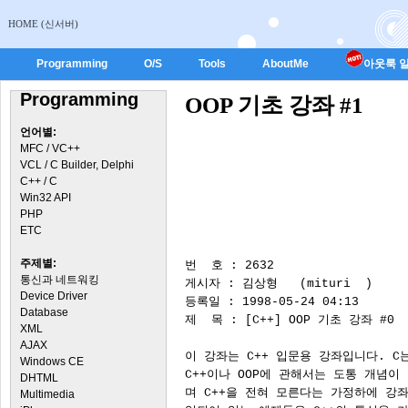
HOME (신서버)
Programming
O/S
Tools
AboutMe
아웃룩 일
Programming
OOP 기초 강좌 #1
언어별:
MFC / VC++
VCL / C Builder, Delphi
C++ / C
Win32 API
PHP
ETC
주제별:
통신과 네트워킹
Device Driver
Database
XML
AJAX
Windows CE
DHTML
Multimedia