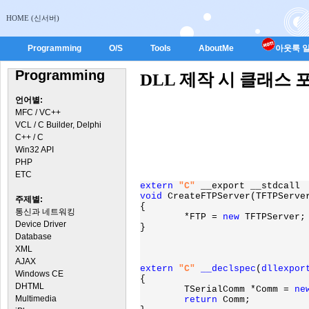
HOME (신서버)
Programming
O/S
Tools
AboutMe
아웃룩 일
Programming
DLL 제작 시 클래스 
언어별:
MFC / VC++
VCL / C Builder, Delphi
C++ / C
Win32 API
PHP
ETC
extern 
"C"
void 
CreateFTPServer(TFTPServer
주제별:
{

통신과 네트워킹
	*FTP = 
new 
TFTPServer;

Device Driver
}

Database
XML
AJAX
extern 
"C"
__declspec
(
dllexpor
Windows CE
{

DHTML
	TSerialComm *Comm = 
ne
Multimedia
return 
Comm;
